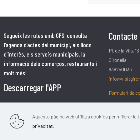
Contacte
Segueix les rutes amb GPS, consulta
l’agenda d’actes del municipi, els llocs
Pl. de la Vila, 13
d’interès, els serveis municipals, la
Gironella
informació dels comerços, restaurants i
938250033
molt més!
info@visitgiron
Descarregar l'APP
Formulari de c
Aquesta pàgina web utilitza cookies per millorar la
privacitat
.
Pàgina oficial de turisme de Gironella