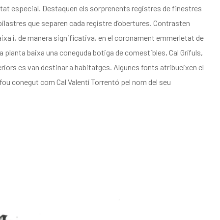
aritat especial. Destaquen els sorprenents registres de finestres
s pilastres que separen cada registre d’obertures. Contrasten
baixa i, de manera significativa, en el coronament emmerletat de
a la planta baixa una coneguda botiga de comestibles, Cal Grífuls,
iors es van destinar a habitatges. Algunes fonts atribueixen el
ci fou conegut com Cal Valentí Torrentó pel nom del seu