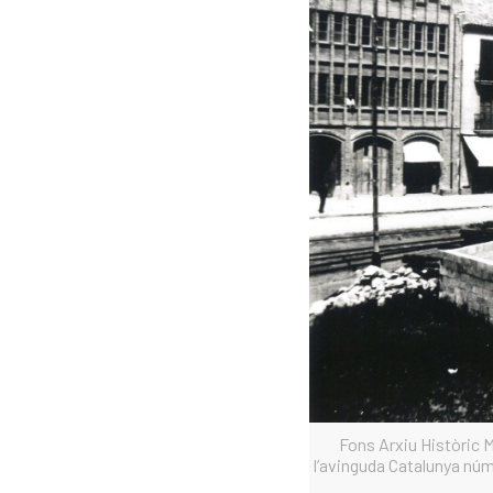
Fons Arxiu Històric M
l’avinguda Catalunya núm