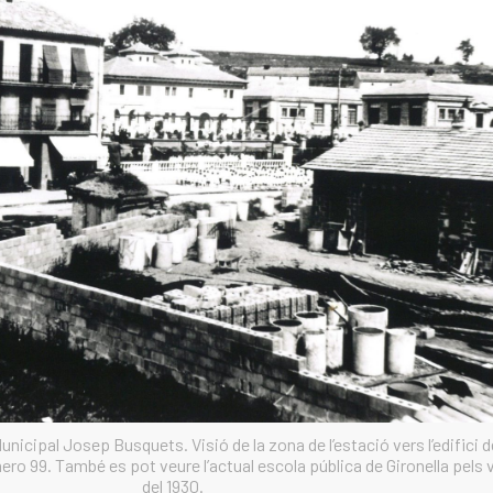
unicipal Josep Busquets. Visió de la zona de l’estació vers l’edifici d
ero 99. També es pot veure l’actual escola pública de Gironella pels 
del 1930.