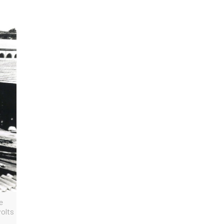
e
volts