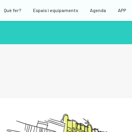
Què fer?
Espais i equipaments
Agenda
APP