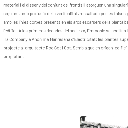
material i el disseny del conjunt del frontis li atorguen una singul
regulars, amb profusió de la verticalitat, ressaltada per les false
amb les línies corbes presents en els arcs escarsers de la planta 
l’edifici. A les primeres dècades del segle
xx
, l’immoble va acollir 
i la Companyia Anònima Manresana d’Electricitat; les plantes super
projecte a l’arquitecte Roc Cot i Cot. Sembla que en origen l’edifi
propietari.