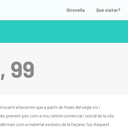
Gironella
Què visitar?
, 99
rrocarril afavoriren que a partir de finals del segle
xix
i
és prenent pes com a nou centre comercial i social de la vila.
del maó com a material exclusiu de la façana; l’ús d’aquest