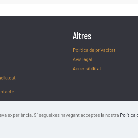
Altres
Política de privacitat
Avís legal
Accessibilitat
ella.cat
ontacte
 teva experiència. Si segueixes navegant acceptes la nostra
Política 