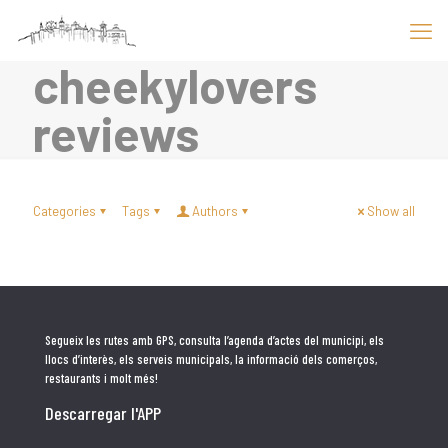
cheekylovers
reviews
Categories
Tags
Authors
Show all
Segueix les rutes amb GPS, consulta l’agenda d’actes del municipi, els
llocs d’interès, els serveis municipals, la informació dels comerços,
restaurants i molt més!
Descarregar l'APP