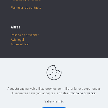
Formulari de contacte
Altres
Política de privacitat
Avís legal
Accessibilitat
Segueix-nos
Aquesta pàgina web utilitza cookies per millorar la teva experiència.
Si segueixes navegant acceptes la nostra
Política de privacitat
.
Saber-ne més
Pàgina oficial de turisme de Gironella