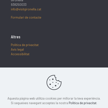
Gironella
938250033
info@visitgironella.cat
Formulari de contacte
Altres
Política de privacitat
Avís legal
Accessibilitat
Segueix-nos
Aquesta pàgina web utilitza cookies per millorar la teva experiència.
Si segueixes navegant acceptes la nostra
Política de privacitat
.