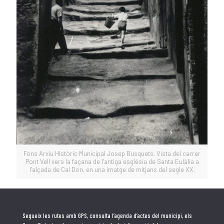
Fons Arxiu Històric Municipal Josep Busquets. Vista del carrer
Pont Vell vers la façana de l’antiga església de Santa Eulàlia a
l’alçada de Cal Don, en una imatge de mitjans del segle XX.
Segueix les rutes amb GPS, consulta l’agenda d’actes del municipi, els