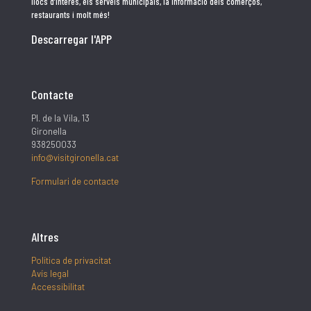
llocs d’interès, els serveis municipals, la informació dels comerços,
restaurants i molt més!
Descarregar l'APP
Contacte
Pl. de la Vila, 13
Gironella
938250033
info@visitgironella.cat
Formulari de contacte
Altres
Política de privacitat
Avís legal
Accessibilitat