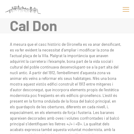
Cal Don
A mesura que el casc històric de Gironella es va anar densificant,
es va fer evident la necessitat d’ampliar i modificar la zona de
l’actual plaça de la Vila. Malgrat la importància que anaven
adquirint la carretera i l’eixample, bona part de la vida social i
cultural del poble continuava desenvolupant-se a la part alta del
nucli antic. A partir del 1912, l’embelliment d’aquesta zona va
animar els veïns a reformar els seus habitatges. N’és una bona
mostra aquest vistós edifici construït el 1913 entre mitgeres i
d’autor desconegut, que incorpora elements propis de l’estètica
modernista poc freqüents en els edificis gironellencs. L’estil és
present en la forma ondulada de la llosa del balcó principal, en
els guardapols de les obertures, diferents en cada nivell, i,
especialment, en els elements de forja i fusteria. Les baranes
apareixen decorades amb oves i volutes confrontades i al balcó
principal s’identifiquen les lletres «J» i «B». La qualitat dels
acabats expressa també aquesta voluntat modernista, amb la