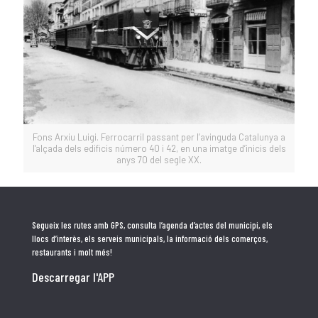
Fons Arxiu Luigi. Ferrocarril passant per l’avinguda Catalunya a
l'alçada dels edificis número 40 i 42, en una imatge d’inicis dels
anys 70 del segle XX.
Segueix les rutes amb GPS, consulta l’agenda d’actes del municipi, els
llocs d’interès, els serveis municipals, la informació dels comerços,
restaurants i molt més!
Descarregar l'APP