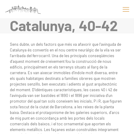
Catalunya, 40-42
Sens dubte, un dels factors que més va afavorir que l’avinguda de
Catalunya és convertís en el nou centre neuràlgic de la vila va ser
l’arribada del ferrocarril. Una de les principals conseqüències
d’aquest moment de creixement fou la construcció de nous
edificis, principalment en els terrenys situats al llarg de la
carretera. Es van aixecar immobles d’índole molt diversa, entre
els quals habitatges destinats a famílies obreres que mostren
projectes senzills, ben executats i adients al gust arquitectònic
del moment. D’idèntiques característiques, les cases 40 i 42 de
l’avinguda van ser bastides el 1890 i el 1896 per iniciativa d’un
promotor del qual tan sols coneixem les inicials, P i R, que figuren
sota l’escut de la ciutat de Barcelona, a les reixes de la planta
baixa. Destaca el protagonisme de les galeries superiors, d’arcs
de mig punt en concordança amb les portes dels locals
comercials dels baixos, i el toc ornamental que aporten els
elements metàl·lics. Les façanes estan construïdes íntegrament