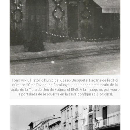
Fons Arxiu Històric Municipal Josep Busquets. Façana de l’edifici
número 40 de l’avinguda Catalunya, engalanada amb motiu de la
visita de la Mare de Déu de Fàtima el 1949. A la imatge es pot veure
la portalada de l’esquerra en la seva configuració original.