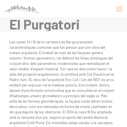
El Purgatori
Les cases 14 i 16 de la carretera de Berga presenten
característiques comunes que fan pensar que són obra del
mateix arquitecte. El treball de maó de les façanes genera
volums i formes geomètrics, tot definint les línies artístiques del
conjunt dins dels paràmetres modernistes que reivindiquen el
valor estètic d’aquest material. Tot i que es desconeix l’autor i la
data del projecte arquitectònic, la similitud amb Cal Claudi
(carrer
Padró núm. 6), obra de l’arquitecte Roc Cot i Cot del 1907, és prou
evident per suposar-ne la mateixa autoria. Ens trobem, doncs,
davant d’una fórmula constructiva que es consolida en el conjunt
d’habitatges urbans gironellencs a principis del segle
xx
. Més
enllà de les formes geomètriques, la façana conté altres motius
decoratius, com ara mènsules en forma de voluta i palmetes en
els guardapols de les obertures. El 1934 la casa 16 fou ampliada
amb la remunta d’un pis, segons projecte del també destacat
arquitecte Emili Porta. Els immobles estan situats a la carretera