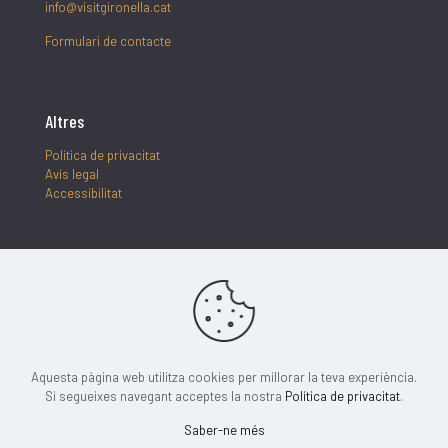
info@visitgironella.cat
Formulari de contacte
Altres
Política de privacitat
Avís legal
Accessibilitat
Segueix-nos
Aquesta pàgina web utilitza cookies per millorar la teva experiència.
Si segueixes navegant acceptes la nostra
Política de privacitat
.
Saber-ne més
Pàgina oficial de turisme de Gironella