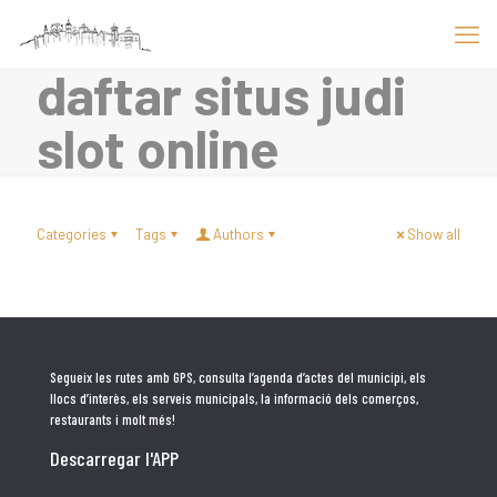
daftar situs judi
slot online
Categories
Tags
Authors
Show all
Segueix les rutes amb GPS, consulta l’agenda d’actes del municipi, els
llocs d’interès, els serveis municipals, la informació dels comerços,
restaurants i molt més!
Descarregar l'APP