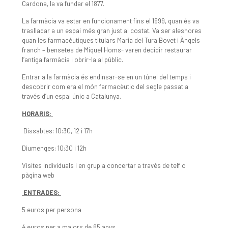
Cardona, la va fundar el 1877.
La farmàcia va estar en funcionament fins el 1999, quan és va
traslladar a un espai més gran just al costat. Va ser aleshores
quan les farmacèutiques titulars Maria del Tura Bovet i Àngels
franch – bensetes de Miquel Homs- varen decidir restaurar
l’antiga farmàcia i obrir-la al públic.
Entrar a la farmàcia és endinsar-se en un túnel del temps i
descobrir com era el món farmacèutic del segle passat a
través d’un espai únic a Catalunya.
HORARIS:
Dissabtes: 10:30, 12 i 17h
Diumenges: 10:30 i 12h
Visites individuals i en grup a concertar a través de telf o
pàgina web
ENTRADES:
5 euros per persona
4 euros per a majors de 65 anys