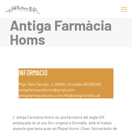
Antiga Farmàcia
Homs
INFORMACIÓ
Ptge. Pere Serrats, 4. 08680, Gironella 662366452
antigafarmaciahoms@gmail.com
antigafarmaciahoms.com info@visitgironella.cat
L’ antiga Farmàcia Homs és una farmàcia del segle XIX
emplaçada en el seu lloc original a Gironella, amb el mateix
aspecte que tenia quan en Miquel Homs i Quer, farmacèutic de