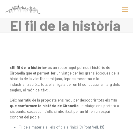
El fil de la història
«El fil de la història»
és un recorregut pel nucli històric de
Gironella que et permet fer un viatge per les grans èpoques de la
història de la vila: l’edat mitjana, l’època moderna o la
industrialització… tots ells lligats per un fil conductor al llarg dels
segles, el món del tèxtil.
L’eix narratiu de la proposta ens mou per descobrir tots els
fils
que conformen la història de Gironella
i el viatge ens portarà a
sis punts, cadascun d’ells simbolitzat per un fil i en un espai
concret del poble:
Fil dels materials i els oficis a l’inici (C/Pont Vell, 19)