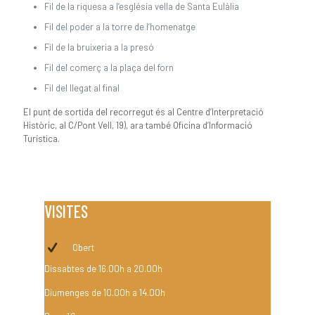
Fil de la riquesa a l’església vella de Santa Eulàlia
Fil del poder a la torre de l’homenatge
Fil de la bruixeria a la presó
Fil del comerç a la plaça del forn
Fil del llegat al final
El punt de sortida del recorregut és al Centre d’Interpretació
Històric, al C/Pont Vell, 19), ara també Oficina d’Informació
Turística.
VISITES
Obert
Dissabtes de 16.00h a 20.00h
Diumenges de 10.00h a 14.00h